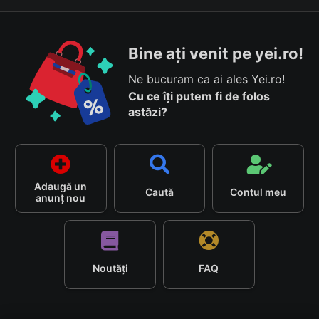
Bine ați venit pe yei.ro!
Ne bucuram ca ai ales Yei.ro!
Cu ce îți putem fi de folos
astăzi?
Adaugă un
Caută
Contul meu
anunț nou
Noutăți
FAQ