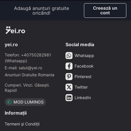
Adaugă anunțuri gratuite
Creează un
oricând!
cont
yei.ro
Social media
Telefon: +40750282981
Whatsapp
(Whatsapp)
Facebook
E-mail: salut@yei.ro
Anunturi Gratuite Romania
Pinterest
Cumperi. Vinzi. Găsești.
Twitter
Rapid!
LinkedIn
MOD LUMINOS
Informații
Termeni și Condiții