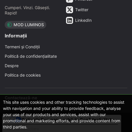
Cumperi. Vinzi. Găsești.
Twitter
Rapid!
LinkedIn
MOD LUMINOS
Informații
Termeni și Condiții
Politică de confidențialitate
Despre
Politica de cookies
Contactează-ne
This site uses cookies and other tracking technologies to assist
Copyright © 2026 yei.ro Toate drepturile rezervate.
with navigation and your ability to provide feedback, analyse
your use of our products and services, assist with our
Opțiunile Dumneavoastră de Confidențialitate
promotional and marketing efforts, and provide content from
third parties.
Aviz la colectare