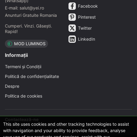
(Whatsapp)
Facebook
E-mail: salut@yei.ro
Anunturi Gratuite Romania
Pinterest
Cumperi. Vinzi. Găsești.
Twitter
Rapid!
LinkedIn
MOD LUMINOS
Informații
Termeni și Condiții
Politică de confidențialitate
Despre
Politica de cookies
Contactează-ne
This site uses cookies and other tracking technologies to assist
Copyright © 2026 yei.ro Toate drepturile rezervate.
with navigation and your ability to provide feedback, analyse
your use of our products and services, assist with our