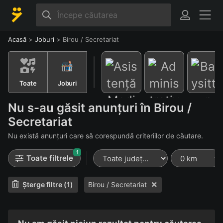
Acasă
>
Joburi
>
Birou / Secretariat
Toate
Joburi
Nu s-au găsit anunțuri în Birou /
Administra
Babysitter
tiv
Secretariat
Asistență
Medicală
Nu există anunțuri care să corespundă criteriilor de căutare.
1
Toate filtrele
Șterge filtre (1)
Birou / Secretariat