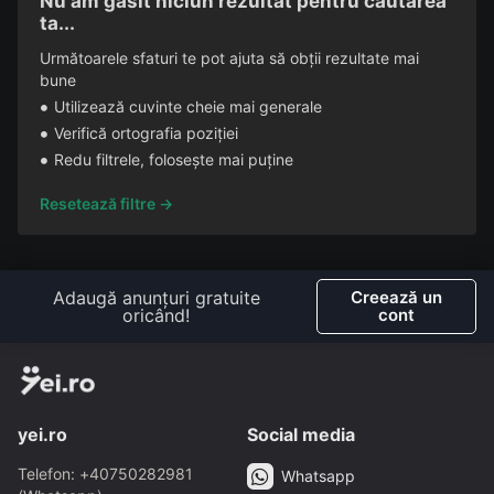
Nu am găsit niciun rezultat pentru căutarea
ta...
Următoarele sfaturi te pot ajuta să obții rezultate mai
bune
Utilizează cuvinte cheie mai generale
Verifică ortografia poziției
Redu filtrele, folosește mai puține
Resetează filtre →
Adaugă anunțuri gratuite
Creează un
oricând!
cont
yei.ro
Social media
Telefon: +40750282981
Whatsapp